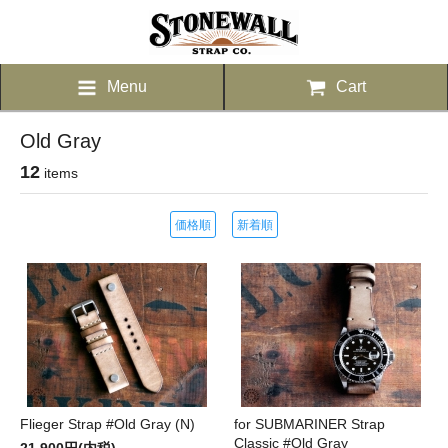
Menu
Cart
Old Gray
12
items
価格順
新着順
Flieger Strap #Old Gray (N)
for SUBMARINER Strap
Classic #Old Gray