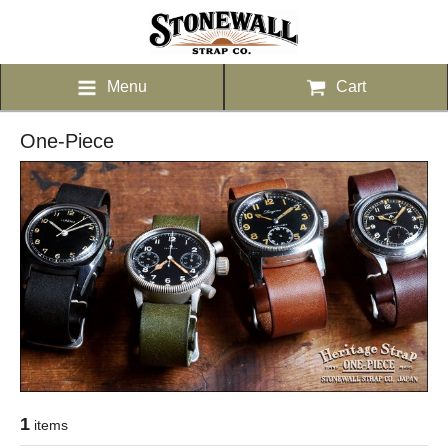
Menu
Cart
One-Piece
1
items