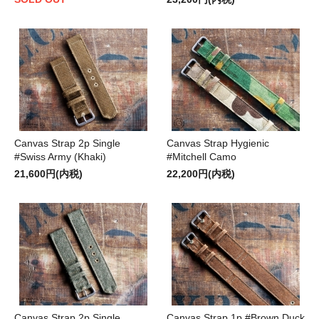
Canvas Strap 2p Single
Canvas Strap Hygienic
#Swiss Army (Khaki)
#Mitchell Camo
21,600円(内税)
22,200円(内税)
Canvas Strap 2p Single
Canvas Strap 1p #Brown Duck