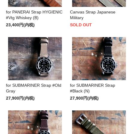
for PANERAI Strap HYGIENIC
Canvas Strap Japanese
#Vtg Whiskey (B)
Military
23,400円(内税)
SOLD OUT
for SUBMARINER Strap #Old
for SUBMARINER Strap
Gray
#Black (N)
27,900円(内税)
27,900円(内税)