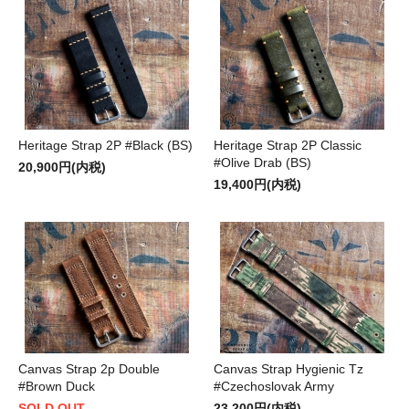
Heritage Strap 2P #Black (BS)
Heritage Strap 2P Classic
#Olive Drab (BS)
20,900円(内税)
19,400円(内税)
Canvas Strap 2p Double
Canvas Strap Hygienic Tz
#Brown Duck
#Czechoslovak Army
SOLD OUT
23,200円(内税)