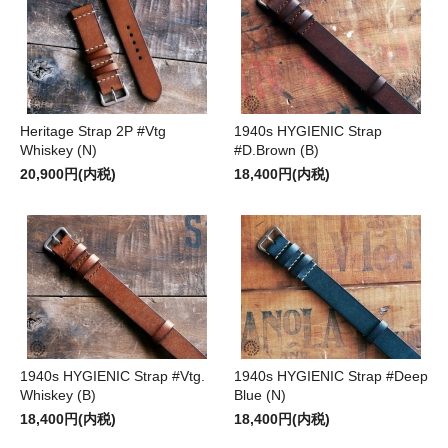
Heritage Strap 2P #Vtg
1940s HYGIENIC Strap
Whiskey (N)
#D.Brown (B)
20,900円(内税)
18,400円(内税)
1940s HYGIENIC Strap #Vtg.
1940s HYGIENIC Strap #Deep
Whiskey (B)
Blue (N)
18,400円(内税)
18,400円(内税)