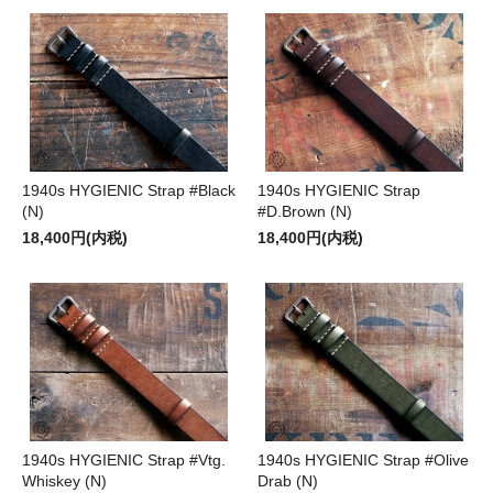
1940s HYGIENIC Strap #Black
1940s HYGIENIC Strap
(N)
#D.Brown (N)
18,400円(内税)
18,400円(内税)
1940s HYGIENIC Strap #Vtg.
1940s HYGIENIC Strap #Olive
Whiskey (N)
Drab (N)