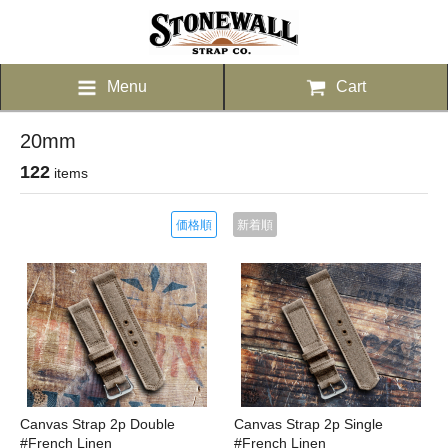
Menu
Cart
20mm
122
items
価格順
新着順
Canvas Strap 2p Double
Canvas Strap 2p Single
#French Linen
#French Linen