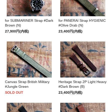
for SUBMARINER Strap #Dark
for PANERAI Strap HYGIENIC
Brown (N)
#Olive Drab (N)
27,900円(内税)
23,400円(内税)
Canvas Strap British Military
Heritage Strap 2P Light Heavy
#Jungle Green
#Dark Brown (B)
SOLD OUT
23,400円(内税)