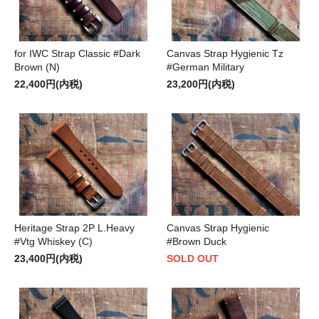
for IWC Strap Classic #Dark
Canvas Strap Hygienic Tz
Brown (N)
#German Military
22,400円(内税)
23,200円(内税)
Heritage Strap 2P L.Heavy
Canvas Strap Hygienic
#Vtg Whiskey (C)
#Brown Duck
23,400円(内税)
SOLD OUT